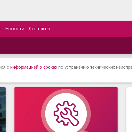
ы
Новости
Контакты
ься с
информацией о сроках
по устранению технических неиспр